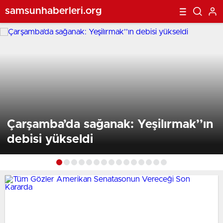
samsunhaberleri.org
Çarşamba’da sağanak: Yeşilırmak’’ın
debisi yükseldi