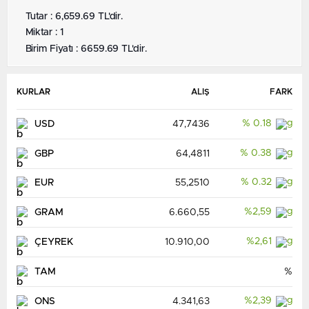
Tutar : 6,659.69 TL'dir.
Miktar : 1
Birim Fiyatı : 6659.69 TL'dir.
KURLAR
ALIŞ
FARK
% 0.18
USD
47,7436
% 0.38
GBP
64,4811
% 0.32
EUR
55,2510
%2,59
GRAM
6.660,55
%2,61
ÇEYREK
10.910,00
TAM
%
%2,39
ONS
4.341,63