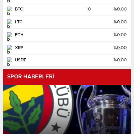
BTC
0
%0.00
LTC
%0.00
ETH
%0.00
XRP
%0.00
USDT
%0.00
SPOR HABERLERİ