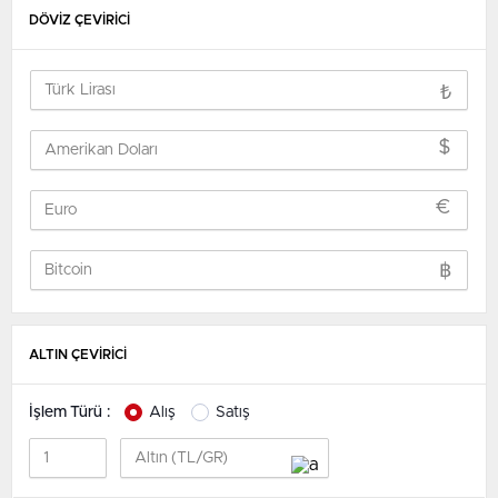
DÖVİZ ÇEVİRİCİ
₺
$
€
฿
ALTIN ÇEVİRİCİ
İşlem Türü :
Alış
Satış