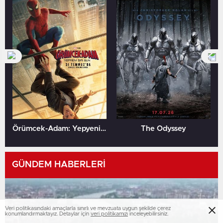
Örümcek-Adam: Yepyeni Bir Gün
The Odyssey
GÜNDEM HABERLERİ
Veri politikasındaki amaçlarla sınırlı ve mevzuata uygun şekilde çerez
konumlandırmaktayız. Detaylar için
veri politikamızı
inceleyebilirsiniz.