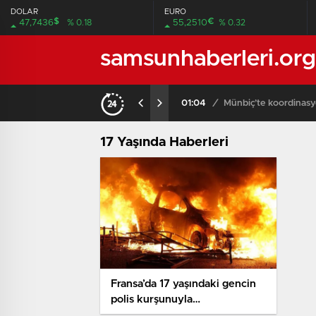
DOLAR
EURO
$
€
47,7436
% 0.18
55,2510
% 0.32
samsunhaberleri.org
01:04
/
Münbiç’te koordinasy
17 Yaşında Haberleri
Fransa’da 17 yaşındaki gencin
polis kurşunuyla
öldürülmesinin akabinde