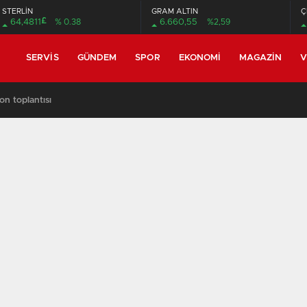
STERLİN
GRAM ALTIN
Ç
£
64,4811
% 0.38
6.660,55
%2,59
SERVIS
GÜNDEM
SPOR
EKONOMI
MAGAZIN
V
on toplantısı