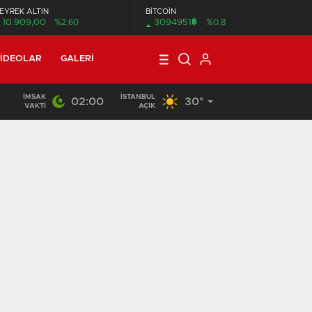
EYREK ALTIN
BİTCOİN
฿
10.909,00
%2,60
3094951
%0.8
IDEOLAR
GALERI
İMSAK
İSTANBUL
02:00
30°
01:04
/
Dünya genç milyarderi konuşuyor
VAKTI
AÇIK