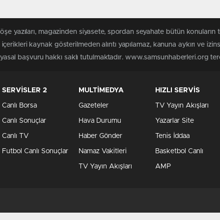
köşe yazıları, magazinden siyasete, spordan seyahate bütün konuları
erikleri kaynak gösterilmeden alıntı yapılamaz, kanuna aykırı ve izi
n yasal başvuru hakkı saklı tutulmaktadır. www.samsunhaberleri.org terci
SERVİSLER 2
MULTİMEDYA
HIZLI SERVİS
Canlı Borsa
Gazeteler
TV Yayın Akışları
Canlı Sonuçlar
Hava Durumu
Yazarlar Site
Canlı TV
Haber Gönder
Tenis İddaa
Futbol Canlı Sonuçlar
Namaz Vakitleri
Basketbol Canlı
TV Yayın Akışları
AMP