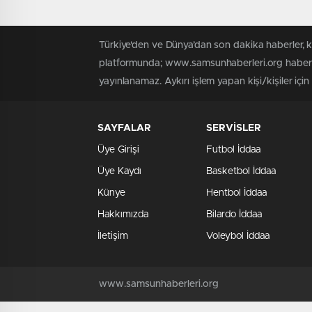
sokaklar karıştı: Gözaltı sayısı
31’e yükseldi
Türkiye'den ve Dünya’dan son dakika haberler, 
platformunda; www.samsunhaberleri.org haber iç
yayınlanamaz. Aykırı işlem yapan kişi/kişiler içi
SAYFALAR
SERVİSLER
Üye Girişi
Futbol İddaa
Üye Kaydı
Basketbol İddaa
Künye
Hentbol İddaa
Hakkımızda
Bilardo İddaa
İletişim
Voleybol İddaa
www.samsunhaberleri.org