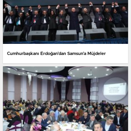
Cumhurbaşkanı Erdoğan’dan Samsun’a Müjdeler