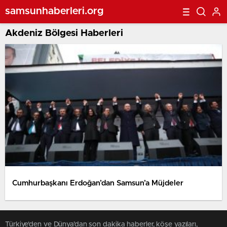
samsunhaberleri.org
Akdeniz Bölgesi Haberleri
Cumhurbaşkanı Erdoğan’dan Samsun’a Müjdeler
Türkiye'den ve Dünya’dan son dakika haberler, köşe yazıları,