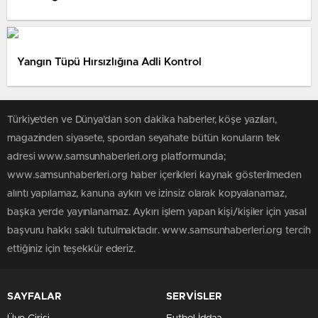
Yangın Tüpü Hırsızlığına Adli Kontrol
Türkiye'den ve Dünya’dan son dakika haberler, köşe yazıları,
magazinden siyasete, spordan seyahate bütün konuların tek
adresi www.samsunhaberleri.org platformunda;
www.samsunhaberleri.org haber içerikleri kaynak gösterilmeden
alıntı yapılamaz, kanuna aykırı ve izinsiz olarak kopyalanamaz,
başka yerde yayınlanamaz. Aykırı işlem yapan kişi/kişiler için yasal
başvuru hakkı saklı tutulmaktadır. www.samsunhaberleri.org tercih
ettiğiniz için teşekkür ederiz.
SAYFALAR
SERVİSLER