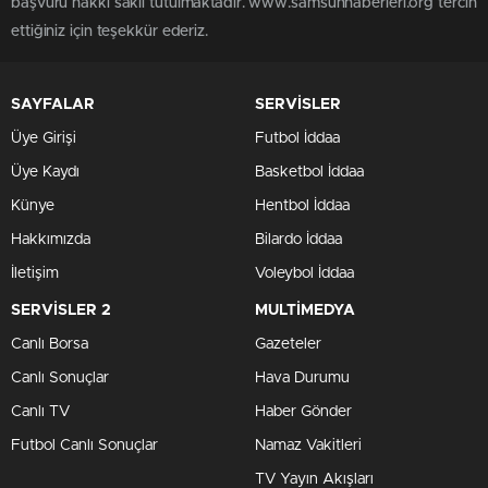
başvuru hakkı saklı tutulmaktadır. www.samsunhaberleri.org tercih
ettiğiniz için teşekkür ederiz.
SAYFALAR
SERVİSLER
Üye Girişi
Futbol İddaa
Üye Kaydı
Basketbol İddaa
Künye
Hentbol İddaa
Hakkımızda
Bilardo İddaa
İletişim
Voleybol İddaa
SERVİSLER 2
MULTİMEDYA
Canlı Borsa
Gazeteler
Canlı Sonuçlar
Hava Durumu
Canlı TV
Haber Gönder
Futbol Canlı Sonuçlar
Namaz Vakitleri
TV Yayın Akışları