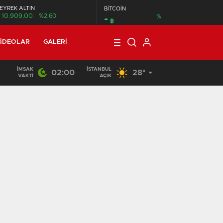
EYREK ALTIN
BİTCOİN
10.909,00
%2,60
%
฿
IDEOLAR
GALERI
İMSAK
İSTANBUL
02:00
28°
01:04
/
Dünya genç milyarderi konuşuyor
VAKTI
AÇIK