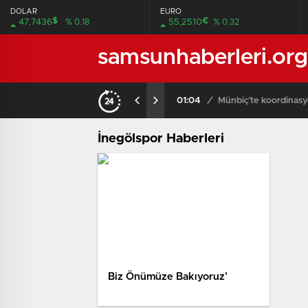
DOLAR
EURO
$
€
47,7436
% 0.18
55,2510
% 0.32
samsunhaberleri.org
01:04
/
Münbiç’te koordinasy
İnegölspor Haberleri
Biz Önümüze Bakıyoruz’