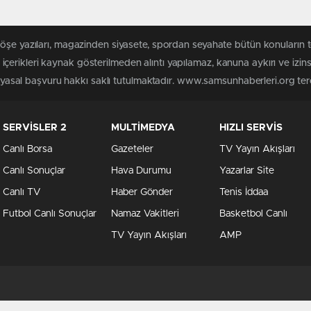
köşe yazıları, magazinden siyasete, spordan seyahate bütün konuları
erikleri kaynak gösterilmeden alıntı yapılamaz, kanuna aykırı ve izi
n yasal başvuru hakkı saklı tutulmaktadır. www.samsunhaberleri.org terci
SERVİSLER 2
MULTİMEDYA
HIZLI SERVİS
Canlı Borsa
Gazeteler
TV Yayın Akışları
Canlı Sonuçlar
Hava Durumu
Yazarlar Site
Canlı TV
Haber Gönder
Tenis İddaa
Futbol Canlı Sonuçlar
Namaz Vakitleri
Basketbol Canlı
TV Yayın Akışları
AMP