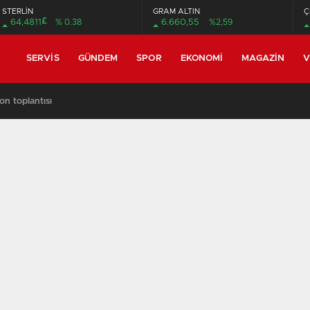
STERLİN
GRAM ALTIN
Ç
£
64,4811
% 0.38
6.660,55
%2,59
SERVIS
GÜNDEM
SPOR
EKONOMI
MAGAZIN
V
on toplantısı