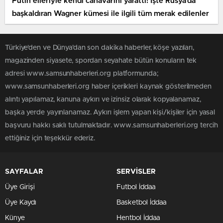
Putin elleriyle kendi canavarını yarattı! İşte Rusya’da
başkaldıran Wagner kümesi ile ilgili tüm merak edilenler
Türkiye'den ve Dünya’dan son dakika haberler, köşe yazıları,
magazinden siyasete, spordan seyahate bütün konuların tek
adresi www.samsunhaberleri.org platformunda;
www.samsunhaberleri.org haber içerikleri kaynak gösterilmeden
alıntı yapılamaz, kanuna aykırı ve izinsiz olarak kopyalanamaz,
başka yerde yayınlanamaz. Aykırı işlem yapan kişi/kişiler için yasal
başvuru hakkı saklı tutulmaktadır. www.samsunhaberleri.org tercih
ettiğiniz için teşekkür ederiz.
SAYFALAR
SERVİSLER
Üye Girişi
Futbol İddaa
Üye Kaydı
Basketbol İddaa
Künye
Hentbol İddaa