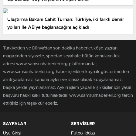
Ulaştırma Bakanı Cahit Turhan: Türkiye, iki farklı demir
yolları İle AB’ye bağlanacağını açıkladı
Türkiye'den ve Dünya’dan son dakika haberler, köşe yazıları,
magazinden siyasete, spordan seyahate bütün konuların tek
adresi www.samsunhaberleri.org platformunda;
www.samsunhaberleri.org haber içerikleri kaynak gösterilmeden
alıntı yapılamaz, kanuna aykırı ve izinsiz olarak kopyalanamaz,
başka yerde yayınlanamaz. Aykırı işlem yapan kişi/kişiler için yasal
başvuru hakkı saklı tutulmaktadır. www.samsunhaberleri.org tercih
ettiğiniz için teşekkür ederiz.
SAYFALAR
SERVİSLER
Üye Girişi
Futbol İddaa