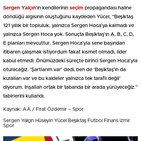
Sergen Yalçın
‘ın kendilerinin
seçim
propagandası haline
döndüğü algısının oluştuğunu kaydeden Yücel, “Beşiktaş
121 yıllık bir topluluk, yalnızca Sergen Hoca’ya kalmadı ve
yalnızca Sergen Hoca yok. Sonuçta Beşiktaş’ın A, B, C, D,
E planları mevcuttur. Sergen Hoca’yla sene başından
itibaren çalışmak istiyordum fakat kısmet olmadı, lider
kabul etmedi. Önümüzdeki süreçte birinci Sergen Hoca’yla
oturacağız. ‘Şartlarım var’ dedi, ben de ‘Beşiktaş’ın da
kuralları var ve bu kaideler yalnızca tek taraflı değil’
diyorum. İnşallah ortak bir tabanda bir arada yürüyeceğiz.”
tabirlerini kullandı.
Kaynak: AA / Fırat Özdemir – Spor
Sergen Yalçın Hüseyin Yücel Beşiktaş Futbol Finans izmir
Spor