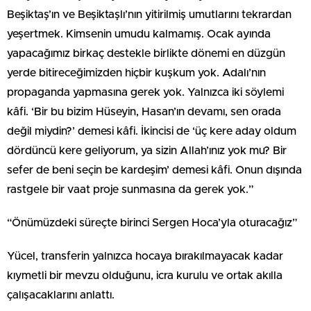
Beşiktaş’ın ve Beşiktaşlı’nın yitirilmiş umutlarını tekrardan
yeşertmek. Kimsenin umudu kalmamış. Ocak ayında
yapacağımız birkaç destekle birlikte dönemi en düzgün
yerde bitireceğimizden hiçbir kuşkum yok. Adalı’nın
propaganda yapmasına gerek yok. Yalnızca iki söylemi
kâfi. ‘Bir bu bizim Hüseyin, Hasan’ın devamı, sen orada
değil miydin?’ demesi kâfi. İkincisi de ‘üç kere aday oldum
dördüncü kere geliyorum, ya sizin Allah’ınız yok mu? Bir
sefer de beni seçin be kardeşim’ demesi kâfi. Onun dışında
rastgele bir vaat proje sunmasına da gerek yok.”
“Önümüzdeki süreçte birinci Sergen Hoca’yla oturacağız”
Yücel, transferin yalnızca hocaya bırakılmayacak kadar
kıymetli bir mevzu olduğunu, icra kurulu ve ortak akılla
çalışacaklarını anlattı.