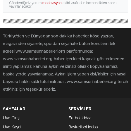
Gönderdiğiniz yorum
moderasyon
ekibi tarafından incelendikten sonra
yayınlanacaktır.
Türkiye'den ve Dünya’dan son dakika haberler, köşe yazıları,
magazinden siyasete, spordan seyahate bütün konuların tek
adresi www.samsunhaberleri.org platformunda;
www.samsunhaberleri.org haber içerikleri kaynak gösterilmeden
alıntı yapılamaz, kanuna aykırı ve izinsiz olarak kopyalanamaz,
başka yerde yayınlanamaz. Aykırı işlem yapan kişi/kişiler için yasal
başvuru hakkı saklı tutulmaktadır. www.samsunhaberleri.org tercih
ettiğiniz için teşekkür ederiz.
SAYFALAR
SERVİSLER
Üye Girişi
Futbol İddaa
Üye Kaydı
Basketbol İddaa