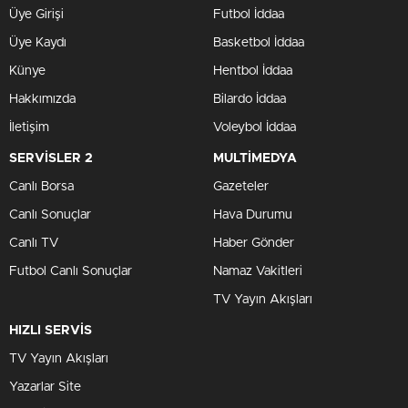
Üye Girişi
Futbol İddaa
Üye Kaydı
Basketbol İddaa
- TRY 6 Aylık Grafik Tablosu
Künye
Hentbol İddaa
Hakkımızda
Bilardo İddaa
İletişim
Voleybol İddaa
SERVİSLER 2
MULTİMEDYA
Canlı Borsa
Gazeteler
Canlı Sonuçlar
Hava Durumu
Canlı TV
Haber Gönder
Futbol Canlı Sonuçlar
Namaz Vakitleri
TV Yayın Akışları
- TRY 1 Yıllık Grafik Tablosu
HIZLI SERVİS
TV Yayın Akışları
Yazarlar Site