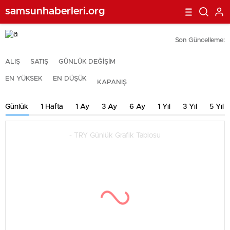
samsunhaberleri.org
Son Güncelleme:
ALIŞ
SATIŞ
GÜNLÜK DEĞİŞİM
EN YÜKSEK
EN DÜŞÜK
KAPANIŞ
Günlük
1 Hafta
1 Ay
3 Ay
6 Ay
1 Yıl
3 Yıl
5 Yıl
- TRY Günlük Grafik Tablosu