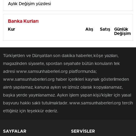
Aylık Değişim yüzdesi
Banka Kurları
Kur
Alış
Satış
Günlük
Değişim
Türkiye'den ve Dünya’dan son dakika haberler, köşe yazıları,
magazinden siyasete, spordan seyahate bütün konuların tek
- TRY 3 Aylık Grafik Tablosu
adresi www.samsunhaberleri.org platformunda;
www.samsunhaberleri.org haber içerikleri kaynak gösterilmeden
alıntı yapılamaz, kanuna aykırı ve izinsiz olarak kopyalanamaz,
başka yerde yayınlanamaz. Aykırı işlem yapan kişi/kişiler için yasal
başvuru hakkı saklı tutulmaktadır. www.samsunhaberleri.org tercih
ettiğiniz için teşekkür ederiz.
SAYFALAR
SERVİSLER