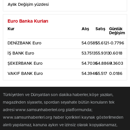
Aylık Değişim yüzdesi
Euro Banka Kurları
Kur
Alış
Satış
Günlük
Değişim
DENİZBANK Euro
54.0585
55.6121
-0.7796
İŞ BANK Euro
53.7513
55.9313
0.6018
ŞEKERBANK Euro
54.7036
54.8869
-1.3603
VAKIF BANK Euro
54.3946
55.517
0.0186
Türkiye'den ve Dünya’dan son dakika haberler, köşe yazıları,
magazinden siyasete, spordan seyahate bütün konuların tek
adresi www.samsunhaberleri.org platformunda;
www.samsunhaberleri.org haber içerikleri kaynak gösterilmeden
alıntı yapılamaz, kanuna aykırı ve izinsiz olarak kopyalanamaz,