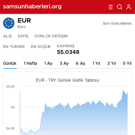
samsunhaberleri.org
EUR
Son Güncelleme:
Euro
ALIŞ
SATIŞ
GÜNLÜK DEĞİŞİM
KAPANIŞ
EN YÜKSEK
EN DÜŞÜK
55.0348
Günlük
1 Hafta
1 Ay
3 Ay
6 Ay
1 Yıl
3 Yıl
5 Yıl
EUR - TRY Günlük Grafik Tablosu
55.05
55
54.95