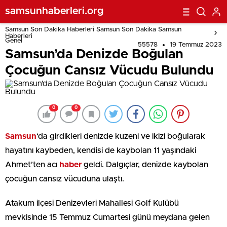
samsunhaberleri.org
Samsun Son Dakika Haberleri Samsun Son Dakika Samsun
Haberleri
Genel
55578
19 Temmuz 2023
Samsun’da Denizde Boğulan
Çocuğun Cansız Vücudu Bulundu
0
0
Samsun
‘da girdikleri denizde kuzeni ve ikizi boğularak
hayatını kaybeden, kendisi de kaybolan 11 yaşındaki
Ahmet’ten acı
haber
geldi. Dalgıçlar, denizde kaybolan
çocuğun cansız vücuduna ulaştı.
Atakum ilçesi Denizevleri Mahallesi Golf Kulübü
mevkisinde 15 Temmuz Cumartesi günü meydana gelen