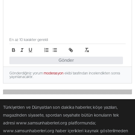
En az 10 karakter gerekli
Gönder
Gönderdiğiniz yorum
moderasyon
ekibi tarafından incelendikten sonra
yayınlanacaktır.
Türkiye'den ve Dünya’dan son dakika haberler, köşe yazıları,
magazinden siyasete, spordan seyahate bütün konuların tek
adresi www.samsunhaberleri.org platformunda;
www.samsunhaberleri.org haber içerikleri kaynak gösterilmeden