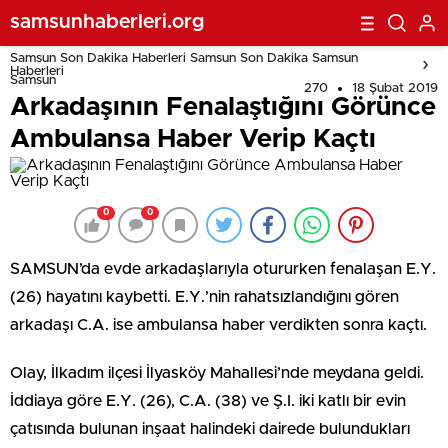
samsunhaberleri.org
Samsun Son Dakika Haberleri Samsun Son Dakika Samsun
Haberleri
Samsun
270
18 Şubat 2019
Arkadaşının Fenalaştığını Görünce
Ambulansa Haber Verip Kaçtı
0
0
SAMSUN’da evde arkadaşlarıyla otururken fenalaşan E.Y.
(26) hayatını kaybetti. E.Y.’nin rahatsızlandığını gören
arkadaşı C.A. ise ambulansa haber verdikten sonra kaçtı.
Olay, İlkadım ilçesi İlyasköy Mahallesi’nde meydana geldi.
İddiaya göre E.Y. (26), C.A. (38) ve Ş.I. iki katlı bir evin
çatısında bulunan inşaat halindeki dairede bulundukları