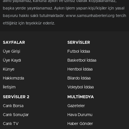
alıntı yapılamaz, kanuna aykırı ve izinsiz olarak kopyalanamaz,
başka yerde yayınlanamaz. Aykırı işlem yapan kişi/kişiler için yasal
başvuru hakkı saklı tutulmaktadır. www.samsunhaberleri.org tercih
ettiğiniz için teşekkür ederiz.
SAYFALAR
SERVİSLER
Üye Girişi
Futbol İddaa
Üye Kaydı
Basketbol İddaa
Künye
Hentbol İddaa
Hakkımızda
Bilardo İddaa
İletişim
Voleybol İddaa
SERVİSLER 2
MULTİMEDYA
Canlı Borsa
Gazeteler
Canlı Sonuçlar
Hava Durumu
Canlı TV
Haber Gönder