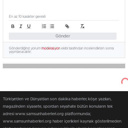
En az 10 karakter gerekli
Gönder
Gönderdiğiniz yorum
moderasyon
ekibi tarafından incelendikten sonra
yayınlanacaktır.
Türkiye'den ve Dünya’dan son dakika haberler, köşe yazıları,
magazinden siyasete, spordan seyahate bütün konuların tek
adresi www.samsunhaberleri.org platformunda;
www.samsunhaberleri.org haber içerikleri kaynak gösterilmeden