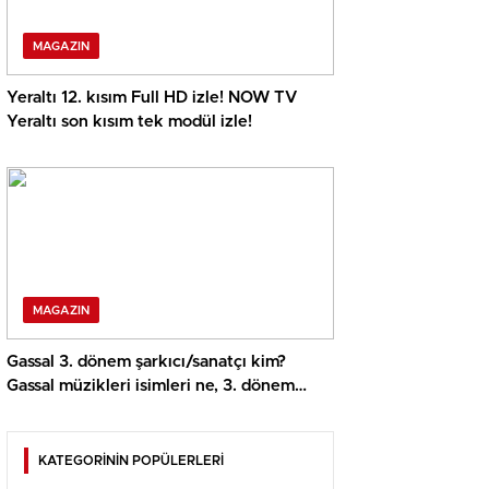
MAGAZIN
Yeraltı 12. kısım Full HD izle! NOW TV
Yeraltı son kısım tek modül izle!
MAGAZIN
Gassal 3. dönem şarkıcı/sanatçı kim?
Gassal müzikleri isimleri ne, 3. dönem
hangi müzikleri söyledi?
KATEGORİNİN POPÜLERLERİ