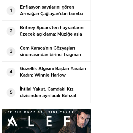
Enflasyon sayılarını gören
1
Armağan Çağlayan’dan bomba
yorum: İbo Show’a uygulanan
filtre üzere
Britney Spears’ten hayranlarını
2
üzecek açıklama: Müziğe asla
geri dönmeyeceğim
Cem Karaca’nın Gözyaşları
3
sinemasından birinci fragman
geldi! İsmail Hacıoğlu’nun
oyunculuğuna övgü yağdı
Güzellik Algısını Baştan Yaratan
4
Kadın: Winnie Harlow
İhtilal Yakut, Camdaki Kız
5
dizisinden ayrılarak Behzat
Ç.’nin takımına dahil oluyor