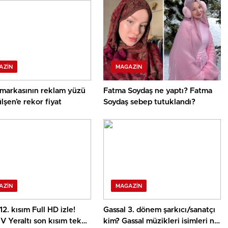
AZIN
MAGAZIN
markasının reklam yüzü
Fatma Soydaş ne yaptı? Fatma
lşen’e rekor fiyat
Soydaş sebep tutuklandı?
AZIN
MAGAZIN
12. kısım Full HD izle!
Gassal 3. dönem şarkıcı/sanatçı
 Yeraltı son kısım tek
kim? Gassal müzikleri isimleri ne,