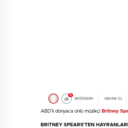
0
BEĞENDİM
ABONE OL
ABD’li dünyaca ünlü müzikçi
Britney Sp
BRITNEY SPEARS’TEN HAYRANLAR