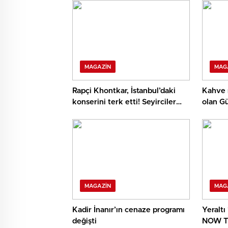
MAGAZIN
MAG
Rapçi Khontkar, İstanbul’daki
Kahve 
konserini terk etti! Seyirciler
olan Gü
isyan etti
MAGAZIN
MAG
Kadir İnanır’ın cenaze programı
Yeraltı 
değişti
NOW TV