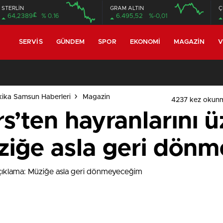
STERLİN
GRAM ALTIN
Ç
£
64,2389
% 0.16
6.495,52
%-0,01
12:00
16:00
12:00
16:00
SERVIS
GÜNDEM
SPOR
EKONOMI
MAGAZIN
V
ika Samsun Haberleri
Magazin
4237 kez okun
s’ten hayranlarını 
ziğe asla geri dön