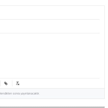
zle!
3. dönem hangi müzikleri
söyledi?
elendikten sonra yayınlanacaktır.