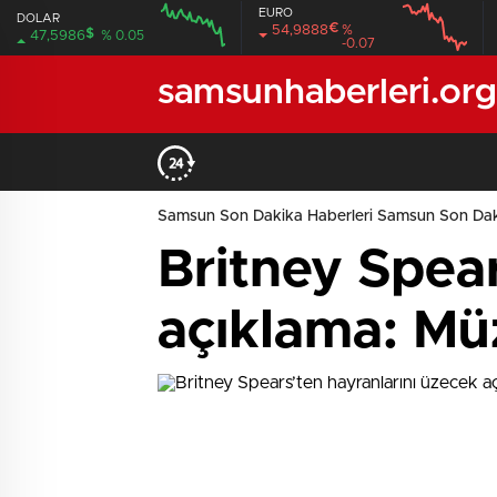
EURO
DOLAR
€
54,9888
%
$
47,5986
% 0.05
-0.07
12:00
16:00
12:00
16:00
samsunhaberleri.org
Samsun Son Dakika Haberleri Samsun Son Dak
Britney Spear
açıklama: Mü