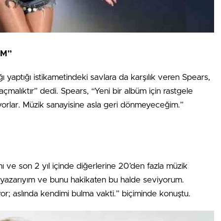
İM”
ğı yaptığı istikametindeki savlara da karşılık veren Spears,
çmalıktır” dedi. Spears, “Yeni bir albüm için rastgele
orlar. Müzik sanayisine asla geri dönmeyeceğim.”
ve son 2 yıl içinde diğerlerine 20’den fazla müzik
k yazarıyım ve bunu hakikaten bu halde seviyorum.
yor; aslında kendimi bulma vakti.” biçiminde konuştu.