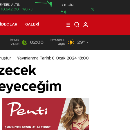
EYREK ALTIN
BİTCOİN
10.642,00
%0,73
%
฿
00:00
12:00
IDEOLAR
GALERI
İMSAK
İSTANBUL
02:00
29°
VAKTI
AÇIK
muştur
Yayınlanma Tarihi: 6 Ocak 2024 18:00
üzecek
meyeceğim