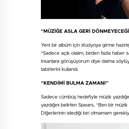
“MÜZİĞE ASLA GERİ DÖNMEYECEĞ
Yeni bir albüm için stüdyoya girme hazırlı
“Sadece açık olalım, birden fazla haber sa
insanlara görüşüyorum diye daima söylüy
tabirlerini kullandı.
“KENDİMİ BULMA ZAMANI”
Sadece cümbüş hedefiyle müzik yazdığını 
yazdığını belirten Spears, “Ben bir müzi
Diğerlerinin istediği biri olmamam gereki