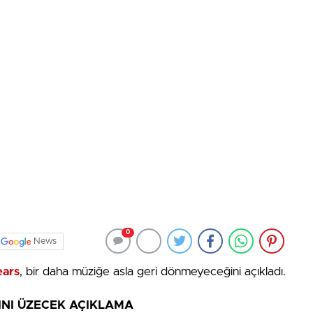
0
News
ears
, bir daha müziğe asla geri dönmeyeceğini açıkladı.
INI ÜZECEK AÇIKLAMA