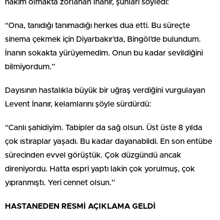
hakim olmakta zorlanan İnanır, şunları söyledi:
“Ona, tanıdığı tanımadığı herkes dua etti. Bu süreçte
sinema çekmek için Diyarbakır’da, Bingöl’de bulundum.
İnanın sokakta yürüyemedim. Onun bu kadar sevildiğini
bilmiyordum.”
Dayısının hastalıkla büyük bir uğraş verdiğini vurgulayan
Levent İnanır, kelamlarını şöyle sürdürdü:
“Canlı şahidiyim. Tabipler da sağ olsun. Üst üste 8 yılda
çok ıstıraplar yaşadı. Bu kadar dayanabildi. En son entübe
sürecinden evvel görüştük. Çok düzgündü ancak
direniyordu. Hatta espri yaptı lakin çok yorulmuş, çok
yıpranmıştı. Yeri cennet olsun.”
HASTANEDEN RESMİ AÇIKLAMA GELDİ