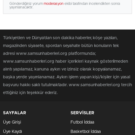
Gönderdiğiniz yorum
moderasyon
ekibi tarafından incelendikten sonra
yayınlanacaktır.
Türkiye'den ve Dünya’dan son dakika haberler, köşe yazıları,
magazinden siyasete, spordan seyahate bütün konuların tek
adresi www.samsunhaberleri.org platformunda;
www.samsunhaberleri.org haber içerikleri kaynak gösterilmeden
alıntı yapılamaz, kanuna aykırı ve izinsiz olarak kopyalanamaz,
başka yerde yayınlanamaz. Aykırı işlem yapan kişi/kişiler için yasal
başvuru hakkı saklı tutulmaktadır. www.samsunhaberleri.org tercih
ettiğiniz için teşekkür ederiz.
SAYFALAR
SERVİSLER
Üye Girişi
Futbol İddaa
Üye Kaydı
Basketbol İddaa