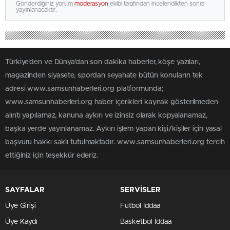
Gönderdiğiniz yorum
moderasyon
ekibi tarafından incelendikten sonra
yayınlanacaktır.
Türkiye'den ve Dünya’dan son dakika haberler, köşe yazıları,
magazinden siyasete, spordan seyahate bütün konuların tek
adresi www.samsunhaberleri.org platformunda;
www.samsunhaberleri.org haber içerikleri kaynak gösterilmeden
alıntı yapılamaz, kanuna aykırı ve izinsiz olarak kopyalanamaz,
başka yerde yayınlanamaz. Aykırı işlem yapan kişi/kişiler için yasal
başvuru hakkı saklı tutulmaktadır. www.samsunhaberleri.org tercih
ettiğiniz için teşekkür ederiz.
SAYFALAR
SERVİSLER
Üye Girişi
Futbol İddaa
Üye Kaydı
Basketbol İddaa