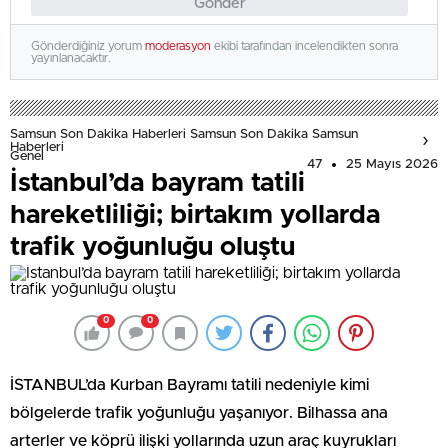
Gönder
Gönderdiğiniz yorum
moderasyon
ekibi tarafından incelendikten sonra
yayınlanacaktır.
Samsun Son Dakika Haberleri Samsun Son Dakika Samsun
Haberleri
Genel
47
25 Mayıs 2026
İstanbul’da bayram tatili
hareketliliği; birtakım yollarda
trafik yoğunluğu oluştu
0
0
İSTANBUL’da Kurban Bayramı tatili nedeniyle kimi
bölgelerde trafik yoğunluğu yaşanıyor. Bilhassa ana
arterler ve köprü ilişki yollarında uzun araç kuyrukları