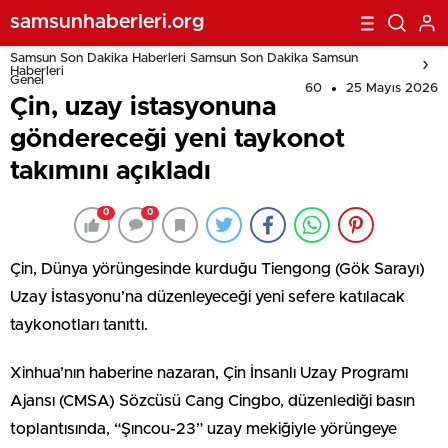
samsunhaberleri.org
Samsun Son Dakika Haberleri Samsun Son Dakika Samsun
Haberleri
Genel
60
25 Mayıs 2026
Çin, uzay istasyonuna
göndereceği yeni taykonot
takımını açıkladı
0
0
Çin, Dünya yörüngesinde kurduğu Tiengong (Gök Sarayı)
Uzay İstasyonu’na düzenleyeceği yeni sefere katılacak
taykonotları tanıttı.
Xinhua’nın haberine nazaran, Çin İnsanlı Uzay Programı
Ajansı (CMSA) Sözcüsü Cang Cingbo, düzenlediği basın
toplantısında, “Şıncou-23” uzay mekiğiyle yörüngeye