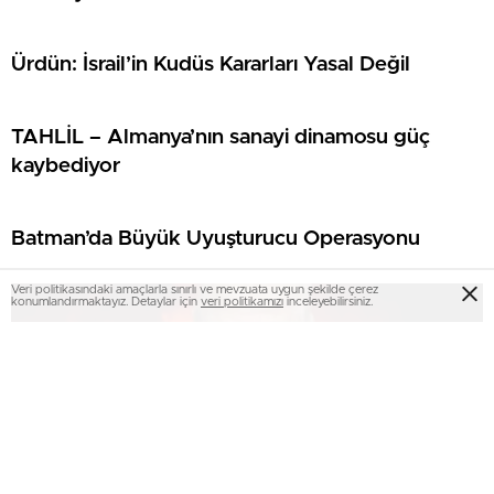
Ürdün: İsrail’in Kudüs Kararları Yasal Değil
TAHLİL – Almanya’nın sanayi dinamosu güç
kaybediyor
Batman’da Büyük Uyuşturucu Operasyonu
Veri politikasındaki amaçlarla sınırlı ve mevzuata uygun şekilde çerez
konumlandırmaktayız. Detaylar için
veri politikamızı
inceleyebilirsiniz.