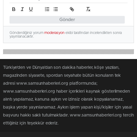
Gönder
Gönderdiğiniz yorum
moderasyon
ekibi tarafından incelendikten sonra
yayınlanacaktır.
Türkiye'den ve Dünya’dan son dakika haberler, köşe yazıları,
magazinden siyasete, spordan seyahate bütün konuların tek
adresi www.samsunhaberleri.org platformunda;
www.samsunhaberleri.org haber içerikleri kaynak gösterilmeden
alıntı yapılamaz, kanuna aykırı ve izinsiz olarak kopyalanamaz,
başka yerde yayınlanamaz. Aykırı işlem yapan kişi/kişiler için yasal
başvuru hakkı saklı tutulmaktadır. www.samsunhaberleri.org tercih
ettiğiniz için teşekkür ederiz.