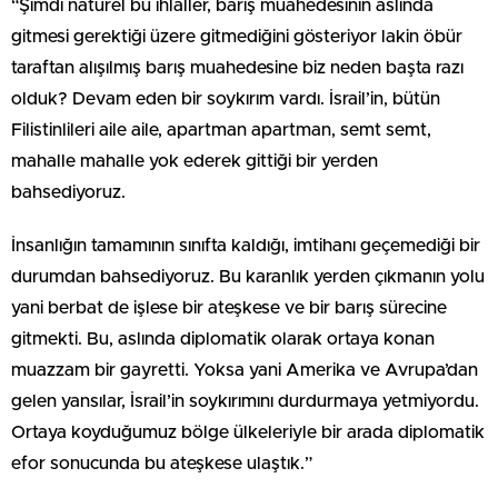
“Şimdi natürel bu ihlaller, barış muahedesinin aslında
gitmesi gerektiği üzere gitmediğini gösteriyor lakin öbür
taraftan alışılmış barış muahedesine biz neden başta razı
olduk? Devam eden bir soykırım vardı. İsrail’in, bütün
Filistinlileri aile aile, apartman apartman, semt semt,
mahalle mahalle yok ederek gittiği bir yerden
bahsediyoruz.
İnsanlığın tamamının sınıfta kaldığı, imtihanı geçemediği bir
durumdan bahsediyoruz. Bu karanlık yerden çıkmanın yolu
yani berbat de işlese bir ateşkese ve bir barış sürecine
gitmekti. Bu, aslında diplomatik olarak ortaya konan
muazzam bir gayretti. Yoksa yani Amerika ve Avrupa’dan
gelen yansılar, İsrail’in soykırımını durdurmaya yetmiyordu.
Ortaya koyduğumuz bölge ülkeleriyle bir arada diplomatik
efor sonucunda bu ateşkese ulaştık.”