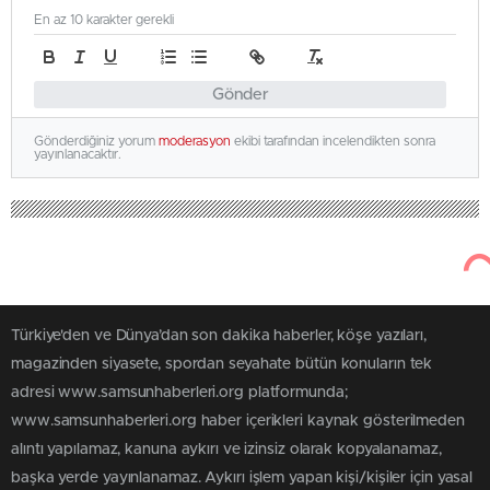
En az 10 karakter gerekli
Gönder
Gönderdiğiniz yorum
moderasyon
ekibi tarafından incelendikten sonra
yayınlanacaktır.
Türkiye'den ve Dünya’dan son dakika haberler, köşe yazıları,
magazinden siyasete, spordan seyahate bütün konuların tek
adresi www.samsunhaberleri.org platformunda;
www.samsunhaberleri.org haber içerikleri kaynak gösterilmeden
alıntı yapılamaz, kanuna aykırı ve izinsiz olarak kopyalanamaz,
başka yerde yayınlanamaz. Aykırı işlem yapan kişi/kişiler için yasal