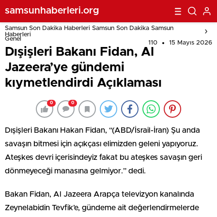
samsunhaberleri.org
Samsun Son Dakika Haberleri Samsun Son Dakika Samsun
Haberleri
Genel
110
15 Mayıs 2026
Dışişleri Bakanı Fidan, Al
Jazeera’ye gündemi
kıymetlendirdi Açıklaması
0
0
Dışişleri Bakanı Hakan Fidan, “(ABD/İsrail-İran) Şu anda
savaşın bitmesi için açıkçası elimizden geleni yapıyoruz.
Ateşkes devri içerisindeyiz fakat bu ateşkes savaşın geri
dönmeyeceği manasına gelmiyor.” dedi.
Bakan Fidan, Al Jazeera Arapça televizyon kanalında
Zeynelabidin Tevfik’e, gündeme ait değerlendirmelerde