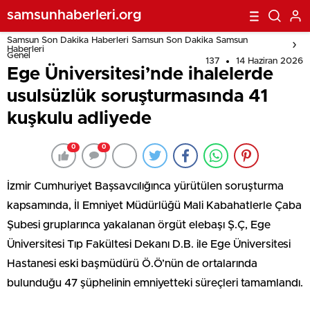
samsunhaberleri.org
Samsun Son Dakika Haberleri Samsun Son Dakika Samsun
Haberleri
Genel
137
14 Haziran 2026
Ege Üniversitesi’nde ihalelerde
usulsüzlük soruşturmasında 41
kuşkulu adliyede
0
0
İzmir Cumhuriyet Başsavcılığınca yürütülen soruşturma
kapsamında, İl Emniyet Müdürlüğü Mali Kabahatlerle Çaba
Şubesi gruplarınca yakalanan örgüt elebaşı Ş.Ç, Ege
Üniversitesi Tıp Fakültesi Dekanı D.B. ile Ege Üniversitesi
Hastanesi eski başmüdürü Ö.Ö’nün de ortalarında
bulunduğu 47 şüphelinin emniyetteki süreçleri tamamlandı.