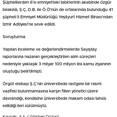
Şüphelilerden 6’sı emniyetteki tabirlerinin akabinde özgür
bırakıldı, Ş.Ç, D.B. ile Ö.Ö’nün de ortalarında bulunduğu 41
şüpheli İl Emniyet Müdürlüğü Yeşilyurt Hizmet Binası’ndan
İzmir Adliyesi’ne sevk edildi.
Soruşturma
Yapılan inceleme ve değerlendirmelerde Sayıştay
raporlarına nazaran gerçekleştirilen alım süreçleri
nedeniyle yaklaşık 3 milyar 100 milyon lira kamu ziyanının
oluştuğu belirtilmişti.
Örgüt elebaşı Ş.Ç’nin üniversitede rastgele bir resmi
vazifesi bulunmamasına karşın fiilen yönetici üzere
davrandığı, kendisine üniversitede makam odası tahsis
edildiği ileri sürülmüştü.
Kaynak: AA / Gökhan Düzyol