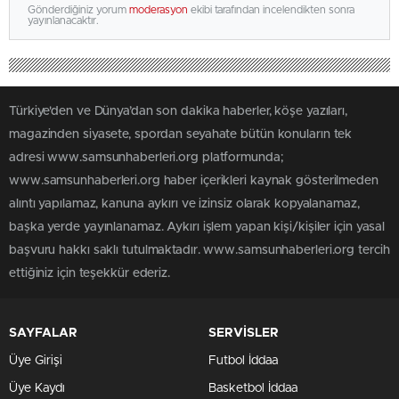
Gönderdiğiniz yorum
moderasyon
ekibi tarafından incelendikten sonra
yayınlanacaktır.
Türkiye'den ve Dünya’dan son dakika haberler, köşe yazıları,
magazinden siyasete, spordan seyahate bütün konuların tek
adresi www.samsunhaberleri.org platformunda;
www.samsunhaberleri.org haber içerikleri kaynak gösterilmeden
alıntı yapılamaz, kanuna aykırı ve izinsiz olarak kopyalanamaz,
başka yerde yayınlanamaz. Aykırı işlem yapan kişi/kişiler için yasal
başvuru hakkı saklı tutulmaktadır. www.samsunhaberleri.org tercih
ettiğiniz için teşekkür ederiz.
SAYFALAR
SERVİSLER
Üye Girişi
Futbol İddaa
Üye Kaydı
Basketbol İddaa