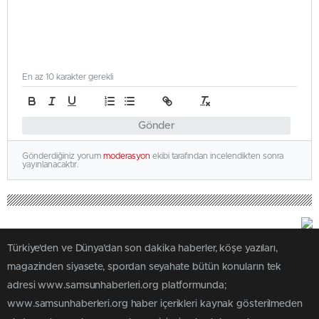
En az 10 karakter gerekli
Gönder
Gönderdiğiniz yorum
moderasyon
ekibi tarafından incelendikten sonra
yayınlanacaktır.
Türkiye'den ve Dünya’dan son dakika haberler, köşe yazıları,
magazinden siyasete, spordan seyahate bütün konuların tek
adresi www.samsunhaberleri.org platformunda;
www.samsunhaberleri.org haber içerikleri kaynak gösterilmeden