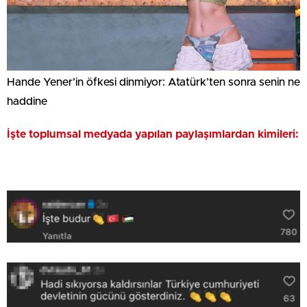
Hande Yener’in öfkesi dinmiyor: Atatürk’ten sonra senin ne
haddine
İşte toplumsal medyada yapılan paylaşımlardan kimileri: