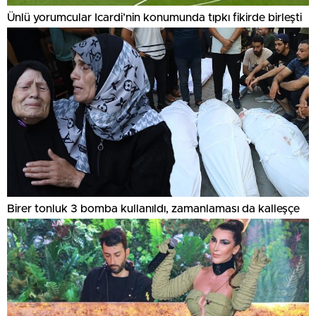
Ünlü yorumcular Icardi’nin konumunda tıpkı fikirde birleşti
Birer tonluk 3 bomba kullanıldı, zamanlaması da kalleşçe