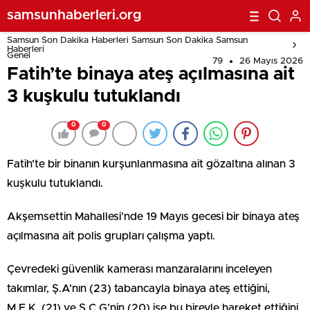
samsunhaberleri.org
Samsun Son Dakika Haberleri Samsun Son Dakika Samsun
Haberleri
Genel
79
26 Mayıs 2026
Fatih’te binaya ateş açılmasına ait
3 kuşkulu tutuklandı
0
0
Fatih’te bir binanın kurşunlanmasına ait gözaltına alınan 3
kuşkulu tutuklandı.
Akşemsettin Mahallesi’nde 19 Mayıs gecesi bir binaya ateş
açılmasına ait polis grupları çalışma yaptı.
Çevredeki güvenlik kamerası manzaralarını inceleyen
takımlar, Ş.A’nın (23) tabancayla binaya ateş ettiğini,
M.F.K. (21) ve S.C.G’nin (20) ise bu bireyle hareket ettiğini