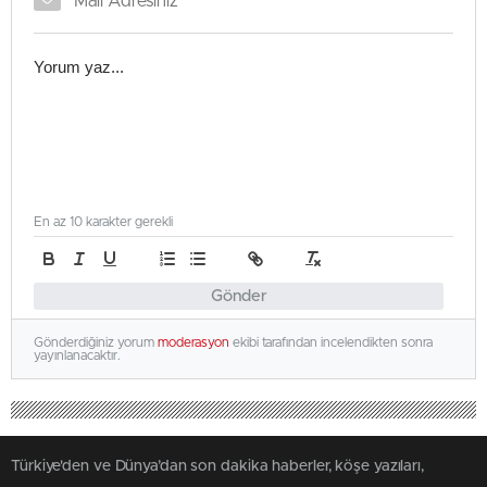
En az 10 karakter gerekli
Gönder
Gönderdiğiniz yorum
moderasyon
ekibi tarafından incelendikten sonra
yayınlanacaktır.
Türkiye'den ve Dünya’dan son dakika haberler, köşe yazıları,