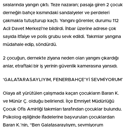
sıralarında yangın çıktı. Teze nazaran; pasaja giren 2 çocuk
derneğin bahçe kısmındaki sandalyeler ve perdeleri
çakmakla tutuşturup kaçtı. Yangını görenler, durumu 112
Acil Davet Merkezi’ne bildirdi. İhbar üzerine adrese çok
sayıda itfaiye ve polis grubu sevk edildi. Takımlar yangına
müdahale edip, söndürdü.
2 çocuğun, dernekte ziyana neden olan yangını çıkardığı
anlar, etraftaki bir iş yerinin güvenlik kamerasına yansıdı.
‘GALATARASAYLIYIM, FENERBAHÇE’Yİ SEVMİYORUM’
Olaya ait yürütülen çalışmada kaçan çocukların Baran K.
ve Münür Ç. olduğu belirlendi. İlçe Emniyet Müdürlüğü
Çocuk Ofis Amirliği takımları tarafından çocuklar bulundu.
Psikolog eşliğinde ifadelerine başvurulan çocuklardan
Baran K.’nin, “Ben Galatasaraylıyım, sevmiyorum