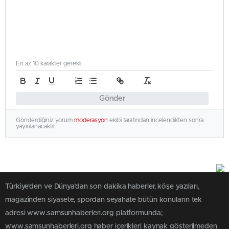
En az 10 karakter gerekli
Gönder
Gönderdiğiniz yorum
moderasyon
ekibi tarafından incelendikten sonra
yayınlanacaktır.
Türkiye'den ve Dünya’dan son dakika haberler, köşe yazıları,
magazinden siyasete, spordan seyahate bütün konuların tek
adresi www.samsunhaberleri.org platformunda;
www.samsunhaberleri.org haber içerikleri kaynak gösterilmeden