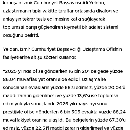
konuşan İzmir Cumhuriyet Başsavcısı Ali Yeldan,
uzlaştırmanın tıpkı vakitte taraflar ortasında diyalog ve
anlayışın tekrar tesis edilmesine katkı sağlayarak
toplumsal barışı güçlendiren kıymetli bir adalet sistemi
olduğunu belirtti.
Yeldan, İzmir Cumhuriyet Başsavcılığı Uzlaştırma Ofisinin
faaliyetlerine ait şu sözleri kullandı:
“2025 yılında ofise gönderilen 16 bin 201 belgede yüzde
86,04 muvaffakiyet oranı elde edildi. Uzlaşma ile
sonuçlanan evrakların yüzde 66’sı edimsiz, yüzde 20,04’ü
maddi zararın giderilmesi ve yüzde 13,6’sı ise toplumsal
edim yoluyla sonuçlandı. 2026 yılı mayıs ayı sonu
prestijiyle ofise gönderilen 6 bin 505 evrakta yüzde 88,24
muvaffakiyet oranına ulaşıldı. Bu belgelerin yüzde 67,30’u
edimsiz, yüzde 22,51’i maddi zararın giderilmesi ve yüzde