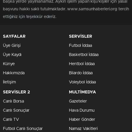
başka yerde yayınlanamaz. Aykırı işlem yapan kişi/kişiler için yasal
başvuru hakkı saklı tutulmaktadır. www.samsunhaberleri.org tercih
ettiğiniz için teşekkür ederiz.
SAYFALAR
SERVİSLER
Üye Girişi
Futbol İddaa
Üye Kaydı
Basketbol İddaa
Künye
Hentbol İddaa
Hakkımızda
Bilardo İddaa
İletişim
Voleybol İddaa
SERVİSLER 2
MULTİMEDYA
Canlı Borsa
Gazeteler
Canlı Sonuçlar
Hava Durumu
Canlı TV
Haber Gönder
Futbol Canlı Sonuçlar
Namaz Vakitleri