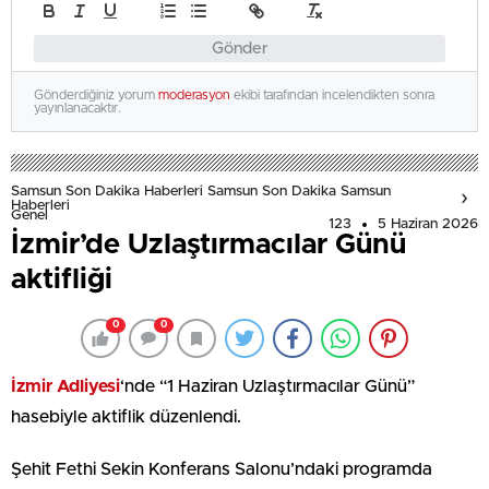
Gönder
Gönderdiğiniz yorum
moderasyon
ekibi tarafından incelendikten sonra
yayınlanacaktır.
Samsun Son Dakika Haberleri Samsun Son Dakika Samsun
Haberleri
Genel
123
5 Haziran 2026
İzmir’de Uzlaştırmacılar Günü
aktifliği
0
0
İzmir Adliyesi
‘nde “1 Haziran Uzlaştırmacılar Günü”
hasebiyle aktiflik düzenlendi.
Şehit Fethi Sekin Konferans Salonu’ndaki programda