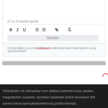
En az 10 karakter gerekli
Gönder
Gönderdiğiniz yorum
moderasyon
ekibi tarafından incelendikten sonra
yayınlanacaktır.
Türkiye'den ve Dünya’dan son dakika haberler, köşe yazıları,
magazinden siyasete, spordan seyahate bütün konuların tek
adresi www.samsunhaberleri.org platformunda;