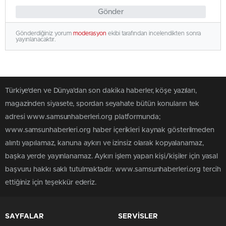
Gönder
Gönderdiğiniz yorum
moderasyon
ekibi tarafından incelendikten sonra
yayınlanacaktır.
Türkiye'den ve Dünya’dan son dakika haberler, köşe yazıları,
magazinden siyasete, spordan seyahate bütün konuların tek
adresi www.samsunhaberleri.org platformunda;
www.samsunhaberleri.org haber içerikleri kaynak gösterilmeden
alıntı yapılamaz, kanuna aykırı ve izinsiz olarak kopyalanamaz,
başka yerde yayınlanamaz. Aykırı işlem yapan kişi/kişiler için yasal
başvuru hakkı saklı tutulmaktadır. www.samsunhaberleri.org tercih
ettiğiniz için teşekkür ederiz.
SAYFALAR
SERVİSLER