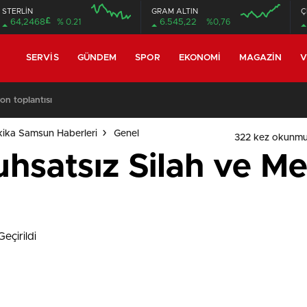
STERLİN
GRAM ALTIN
Ç
£
64,2468
% 0.21
6.545,22
%0,76
08:00
08:00
SERVIS
GÜNDEM
SPOR
EKONOMI
MAGAZIN
V
on toplantısı
ika Samsun Haberleri
Genel
322 kez okunmu
hsatsız Silah ve Me