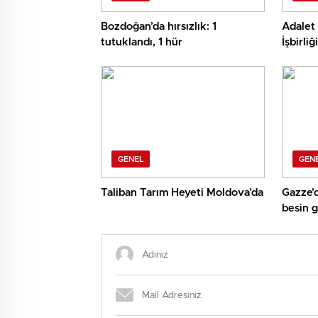
Bozdoğan’da hırsızlık: 1
Adalet 
tutuklandı, 1 hür
İşbirli
GENEL
GEN
Taliban Tarım Heyeti Moldova’da
Gazze’d
besin g