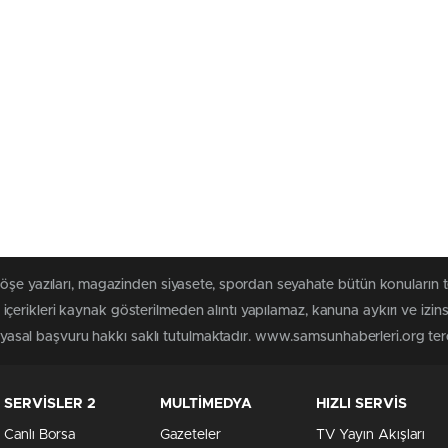
köşe yazıları, magazinden siyasete, spordan seyahate bütün konuları
erikleri kaynak gösterilmeden alıntı yapılamaz, kanuna aykırı ve izi
n yasal başvuru hakkı saklı tutulmaktadır. www.samsunhaberleri.org terci
SERVİSLER 2
MULTİMEDYA
HIZLI SERVİS
Canlı Borsa
Gazeteler
TV Yayın Akışları