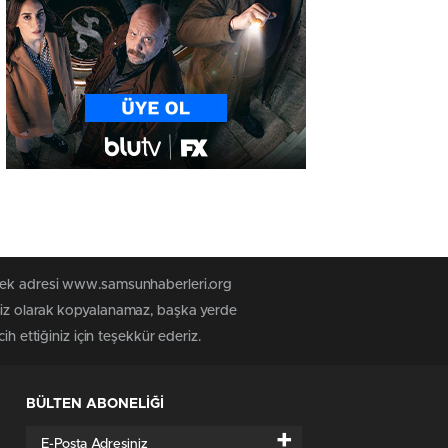
n tek adresi www.samsunhaberleri.org
nsiz olarak kopyalanamaz, başka yerde
h ettiğiniz için teşekkür ederiz.
BÜLTEN ABONELİĞİ
+