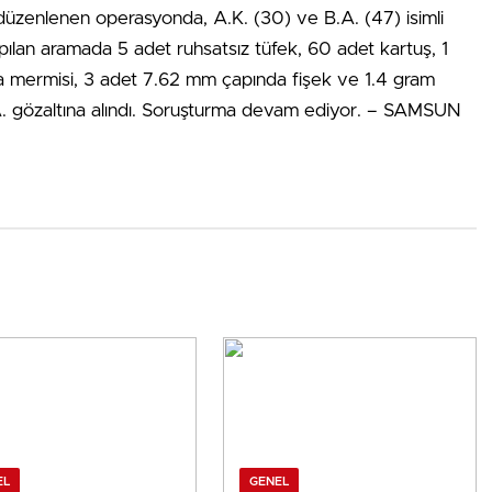
üzenlenen operasyonda, A.K. (30) ve B.A. (47) isimli
apılan aramada 5 adet ruhsatsız tüfek, 60 adet kartuş, 1
a mermisi, 3 adet 7.62 mm çapında fişek ve 1.4 gram
e B.A. gözaltına alındı. Soruşturma devam ediyor. – SAMSUN
EL
GENEL