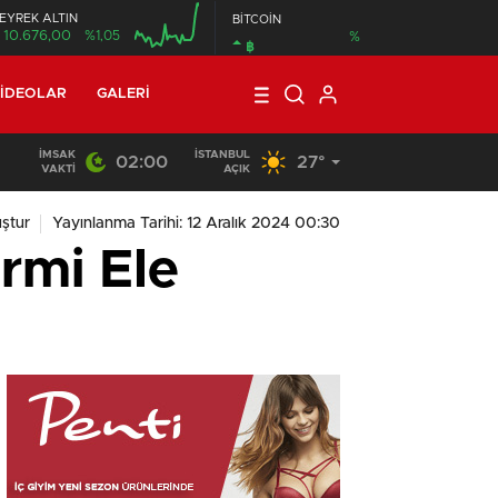
EYREK ALTIN
BİTCOİN
10.676,00
%1,05
%
฿
00:00
IDEOLAR
GALERI
İMSAK
İSTANBUL
02:00
27°
01:04
/
Dünya genç milyarderi konuşuyor
VAKTI
AÇIK
ştur
Yayınlanma Tarihi: 12 Aralık 2024 00:30
rmi Ele