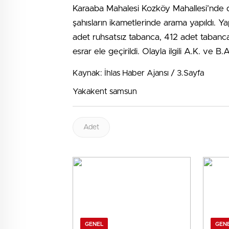
Karaaba Mahalesi Kozköy Mahallesi’nde d
şahısların ikametlerinde arama yapıldı. Y
adet ruhsatsız tabanca, 412 adet tabanc
esrar ele geçirildi. Olayla ilgili A.K. v
Kaynak: İhlas Haber Ajansı / 3.Sayfa
Yakakent samsun
Adet
GENEL
GEN