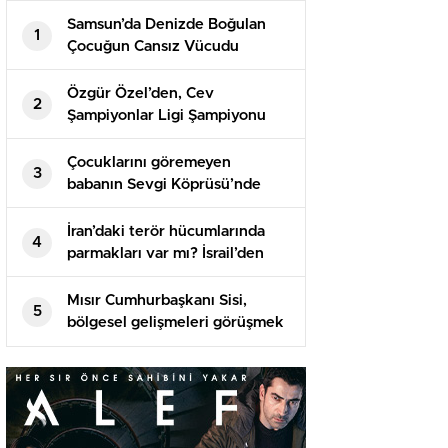
Samsun’da Denizde Boğulan
1
Çocuğun Cansız Vücudu
Bulundu
Özgür Özel’den, Cev
2
Şampiyonlar Ligi Şampiyonu
Vakıfbank’a Tebrik İletisi
Çocuklarını göremeyen
3
babanın Sevgi Köprüsü’nde
intihar teşebbüsü
İran’daki terör hücumlarında
4
parmakları var mı? İsrail’den
birinci açıklama geldi
Mısır Cumhurbaşkanı Sisi,
5
bölgesel gelişmeleri görüşmek
üzere Suudi Arabistan’a gitti