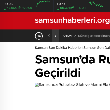
DOLAR
EURO
$
€
47,6001
% 0.06
55,0719
% 0.1
08:00
08:00
samsunhaberleri.org
01:04
/
Münbiç’te koordinasy
Samsun Son Dakika Haberleri Samsun Son Dak
Samsun’da Ru
Geçirildi