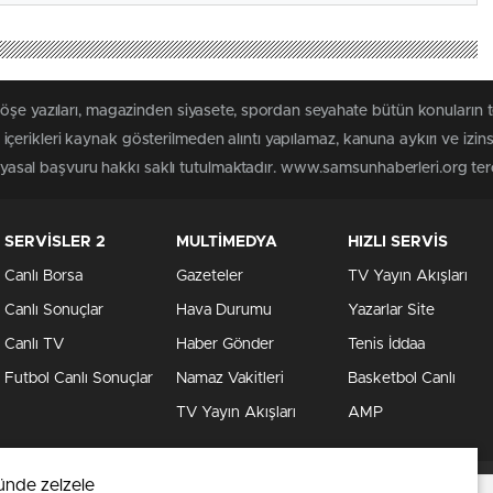
köşe yazıları, magazinden siyasete, spordan seyahate bütün konuları
erikleri kaynak gösterilmeden alıntı yapılamaz, kanuna aykırı ve izi
n yasal başvuru hakkı saklı tutulmaktadır. www.samsunhaberleri.org terci
SERVİSLER 2
MULTİMEDYA
HIZLI SERVİS
Canlı Borsa
Gazeteler
TV Yayın Akışları
Canlı Sonuçlar
Hava Durumu
Yazarlar Site
Canlı TV
Haber Gönder
Tenis İddaa
Futbol Canlı Sonuçlar
Namaz Vakitleri
Basketbol Canlı
TV Yayın Akışları
AMP
ünde zelzele