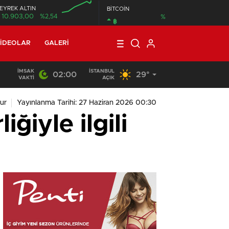
EYREK ALTIN
BİTCOİN
10.903,00
%2,54
%
฿
00:00
IDEOLAR
GALERI
İMSAK
İSTANBUL
02:00
29°
VAKTI
AÇIK
ur
Yayınlanma Tarihi: 27 Haziran 2026 00:30
ğiyle ilgili