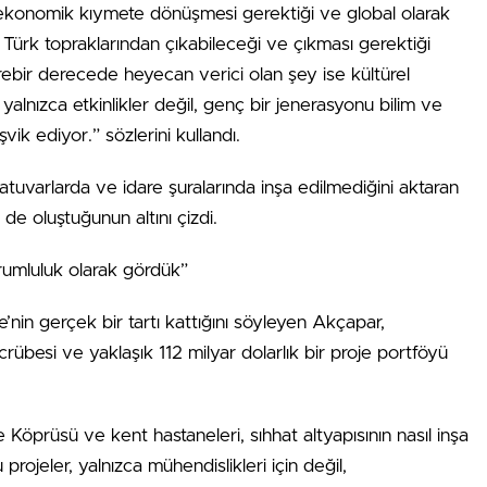
ginin ekonomik kıymete dönüşmesi gerektiği ve global olarak
 Türk topraklarından çıkabileceği ve çıkması gerektiği
irebir derecede heyecan verici olan şey ise kültürel
nızca etkinlikler değil, genç bir jenerasyonu bilim ve
vik ediyor.” sözlerini kullandı.
atuvarlarda ve idare şuralarında inşa edilmediğini aktaran
e oluştuğunun altını çizdi.
rumluluk olarak gördük”
e’nin gerçek bir tartı kattığını söyleyen Akçapar,
crübesi ve yaklaşık 112 milyar dolarlık bir proje portföyü
Köprüsü ve kent hastaneleri, sıhhat altyapısının nasıl inşa
u projeler, yalnızca mühendislikleri için değil,