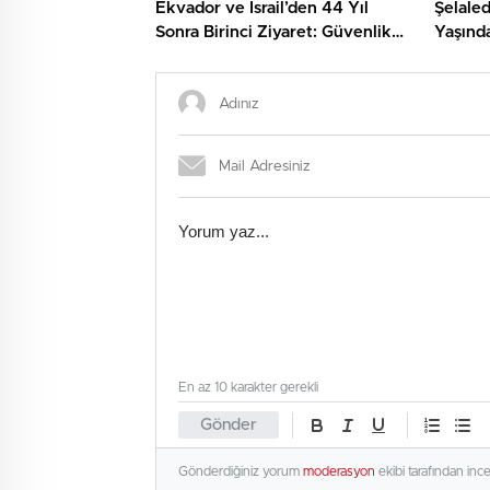
Ekvador ve İsrail’den 44 Yıl
Şelale
Sonra Birinci Ziyaret: Güvenlik
Yaşınd
ve Ticaret İşbirliği
Kaybet
En az 10 karakter gerekli
Gönder
Gönderdiğiniz yorum
moderasyon
ekibi tarafından inc