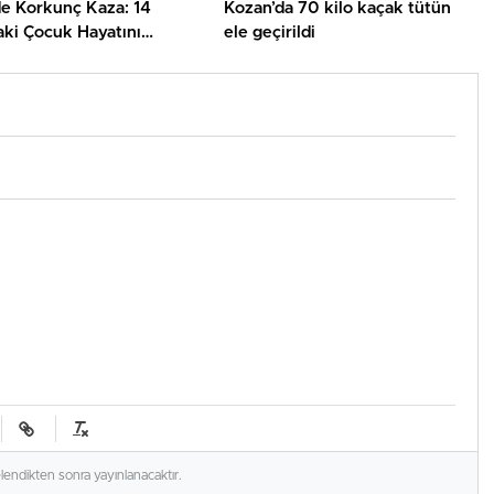
de Korkunç Kaza: 14
Kozan’da 70 kilo kaçak tütün
aki Çocuk Hayatını
ele geçirildi
ti
elendikten sonra yayınlanacaktır.