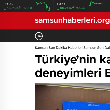
DOLAR
EURO
$
€
47,7436
% 0.18
55,2510
% 0.32
12:00
16:00
12:00
16:00
samsunhaberleri.org
Samsun Son Dakika Haberleri Samsun Son Dak
Türkiye’nin ka
deneyimleri B