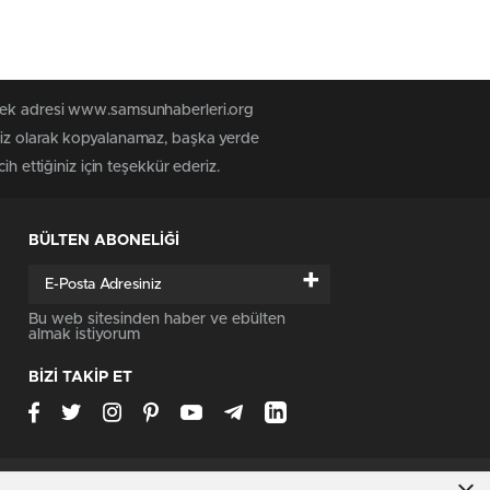
n tek adresi www.samsunhaberleri.org
nsiz olarak kopyalanamaz, başka yerde
h ettiğiniz için teşekkür ederiz.
BÜLTEN ABONELİĞİ
+
Bu web sitesinden haber ve ebülten
almak istiyorum
BİZİ TAKİP ET