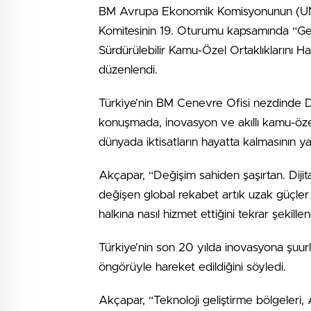
BM Avrupa Ekonomik Komisyonunun (UNEC
Komitesinin 19. Oturumu kapsamında “Ge
Sürdürülebilir Kamu-Özel Ortaklıklarını Ha
düzenlendi.
Türkiye’nin BM Cenevre Ofisi nezdinde D
konuşmada, inovasyon ve akıllı kamu-özel da
dünyada iktisatların hayatta kalmasının ya
Akçapar, “Değişim sahiden şaşırtan. Dijita
değişen global rekabet artık uzak güçler 
halkına nasıl hizmet ettiğini tekrar şekille
Türkiye’nin son 20 yılda inovasyona şuur
öngörüyle hareket edildiğini söyledi.
Akçapar, “Teknoloji geliştirme bölgeleri