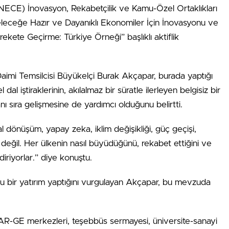
E) İnovasyon, Rekabetçilik ve Kamu-Özel Ortaklıkları
leceğe Hazır ve Dayanıklı Ekonomiler İçin İnovasyonu ve
rekete Geçirme: Türkiye Örneği” başlıklı aktiflik
aimi Temsilcisi Büyükelçi Burak Akçapar, burada yaptığı
l iştiraklerinin, akılalmaz bir süratle ilerleyen belgisiz bir
nı sıra gelişmesine de yardımcı olduğunu belirtti.
l dönüşüm, yapay zeka, iklim değişikliği, güç geçişi,
değil. Her ülkenin nasıl büyüdüğünü, rekabet ettiğini ve
ndiriyorlar.” diye konuştu.
lu bir yatırım yaptığını vurgulayan Akçapar, bu mevzuda
, AR-GE merkezleri, teşebbüs sermayesi, üniversite-sanayi