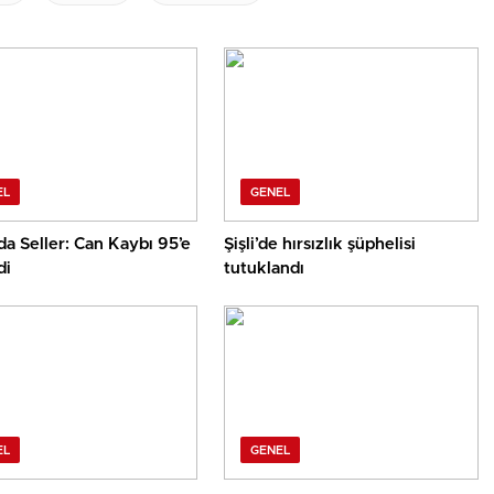
EL
GENEL
a Seller: Can Kaybı 95’e
Şişli’de hırsızlık şüphelisi
di
tutuklandı
EL
GENEL