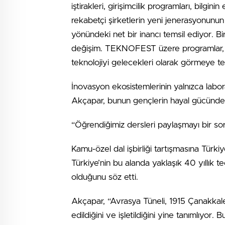
iştirakleri, girişimcilik programları, bil
rekabetçi şirketlerin yeni jenerasyonunun
yönündeki net bir inancı temsil ediyor. B
değişim. TEKNOFEST üzere programlar, yal
teknolojiyi gelecekleri olarak görmeye teş
İnovasyon ekosistemlerinin yalnızca labor
Akçapar, bunun gençlerin hayal gücünde d
“Öğrendiğimiz dersleri paylaşmayı bir so
Kamu-özel dal işbirliği tartışmasına Türkiy
Türkiye’nin bu alanda yaklaşık 40 yıllık te
olduğunu söz etti.
Akçapar, “Avrasya Tüneli, 1915 Çanakkale 
edildiğini ve işletildiğini yine tanımlıyor. B