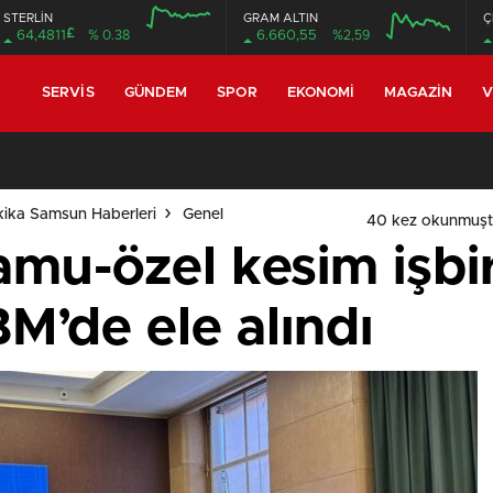
STERLİN
GRAM ALTIN
Ç
£
64,4811
% 0.38
6.660,55
%2,59
12:00
16:00
12:00
16:00
SERVIS
GÜNDEM
SPOR
EKONOMI
MAGAZIN
V
ika Samsun Haberleri
Genel
40 kez okunmuşt
mu-özel kesim işbirli
M’de ele alındı