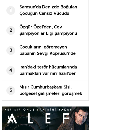
Samsun’da Denizde Boğulan
1
Çocuğun Cansız Vücudu
Bulundu
Özgür Özel’den, Cev
2
Şampiyonlar Ligi Şampiyonu
Vakıfbank’a Tebrik İletisi
Çocuklarını göremeyen
3
babanın Sevgi Köprüsü’nde
intihar teşebbüsü
İran’daki terör hücumlarında
4
parmakları var mı? İsrail’den
birinci açıklama geldi
Mısır Cumhurbaşkanı Sisi,
5
bölgesel gelişmeleri görüşmek
üzere Suudi Arabistan’a gitti