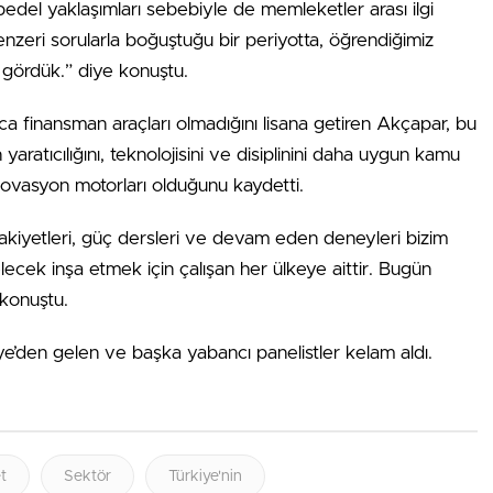
i bedel yaklaşımları sebebiyle de memleketler arası ilgi
nzeri sorularla boğuştuğu bir periyotta, öğrendiğimiz
 gördük.” diye konuştu.
zca finansman araçları olmadığını lisana getiren Akçapar, bu
 yaratıcılığını, teknolojisini ve disiplinini daha uygun kamu
inovasyon motorları olduğunu kaydetti.
fakiyetleri, güç dersleri ve devam eden deneyleri bizim
elecek inşa etmek için çalışan her ülkeye aittir. Bugün
 konuştu.
e’den gelen ve başka yabancı panelistler kelam aldı.
t
Sektör
Türkiye'nin