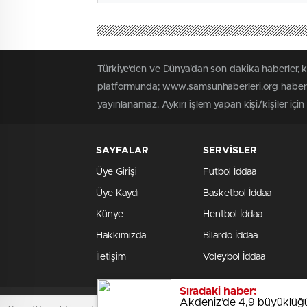
Türkiye'den ve Dünya’dan son dakika haberler, 
platformunda; www.samsunhaberleri.org haber iç
yayınlanamaz. Aykırı işlem yapan kişi/kişiler içi
SAYFALAR
SERVİSLER
Üye Girişi
Futbol İddaa
Üye Kaydı
Basketbol İddaa
Künye
Hentbol İddaa
Hakkımızda
Bilardo İddaa
İletişim
Voleybol İddaa
Sıradaki haber:
Akdeniz’de 4,9 büyüklüğ
www.samsunhaberleri.org