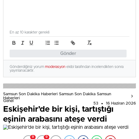
En az 10 karakter gerekli
Gönder
Gönderdiğiniz yorum
moderasyon
ekibi tarafından incelendikten sonra
yayınlanacaktır.
Samsun Son Dakika Haberleri Samsun Son Dakika Samsun
Haberleri
Genel
53
16 Haziran 2026
Eskişehir’de bir kişi, tartıştığı
eşinin arabasını ateşe verdi
0
0