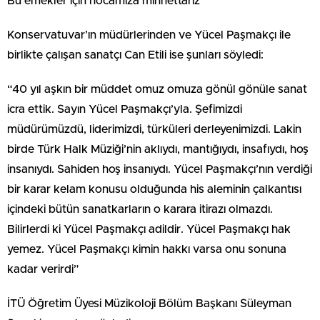
Bu emekler için hocamıza minnettarız”
Konservatuvar’ın müdürlerinden ve Yücel Paşmakçı ile
birlikte çalışan sanatçı Can Etili ise şunları söyledi:
“40 yıl aşkın bir müddet omuz omuza gönül gönüle sanat
icra ettik. Sayın Yücel Paşmakçı’yla. Şefimizdi
müdürümüzdü, liderimizdi, türküleri derleyenimizdi. Lakin
birde Türk Halk Müziği’nin aklıydı, mantığıydı, insafıydı, hoş
insanıydı. Sahiden hoş insanıydı. Yücel Paşmakçı’nın verdiği
bir karar kelam konusu olduğunda his aleminin çalkantısı
içindeki bütün sanatkarların o karara itirazı olmazdı.
Bilirlerdi ki Yücel Paşmakçı adildir. Yücel Paşmakçı hak
yemez. Yücel Paşmakçı kimin hakkı varsa onu sonuna
kadar verirdi”
İTÜ Öğretim Üyesi Müzikoloji Bölüm Başkanı Süleyman