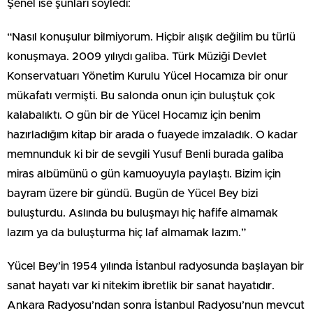
Şenel ise şunları söyledi:
“Nasıl konuşulur bilmiyorum. Hiçbir alışık değilim bu türlü
konuşmaya. 2009 yılıydı galiba. Türk Müziği Devlet
Konservatuarı Yönetim Kurulu Yücel Hocamıza bir onur
mükafatı vermişti. Bu salonda onun için buluştuk çok
kalabalıktı. O gün bir de Yücel Hocamız için benim
hazırladığım kitap bir arada o fuayede imzaladık. O kadar
memnunduk ki bir de sevgili Yusuf Benli burada galiba
miras albümünü o gün kamuoyuyla paylaştı. Bizim için
bayram üzere bir gündü. Bugün de Yücel Bey bizi
buluşturdu. Aslında bu buluşmayı hiç hafife almamak
lazım ya da buluşturma hiç laf almamak lazım.”
Yücel Bey’in 1954 yılında İstanbul radyosunda başlayan bir
sanat hayatı var ki nitekim ibretlik bir sanat hayatıdır.
Ankara Radyosu’ndan sonra İstanbul Radyosu’nun mevcut