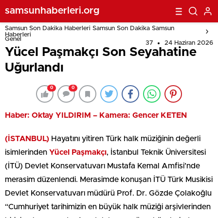
samsunhaberleri.org
Samsun Son Dakika Haberleri Samsun Son Dakika Samsun
Haberleri
Genel
37
24 Haziran 2026
Yücel Paşmakçı Son Seyahatine
Uğurlandı
0
0
Haber: Oktay YILDIRIM – Kamera: Gencer KETEN
(İSTANBUL)
Hayatını yitiren Türk halk müziğinin değerli
isimlerinden
Yücel Paşmakçı
, İstanbul Teknik Üniversitesi
(İTÜ) Devlet Konservatuvarı Mustafa Kemal Amfisi’nde
merasim düzenlendi. Merasimde konuşan İTÜ Türk Musikisi
Devlet Konservatuvarı müdürü Prof. Dr. Gözde Çolakoğlu
“Cumhuriyet tarihimizin en büyük halk müziği arşivlerinden