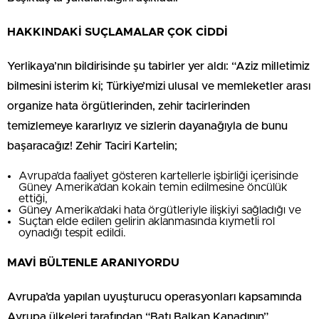
HAKKINDAKİ SUÇLAMALAR ÇOK CİDDİ
Yerlikaya’nın bildirisinde şu tabirler yer aldı: “Aziz milletimiz
bilmesini isterim ki; Türkiye’mizi ulusal ve memleketler arası
organize hata örgütlerinden, zehir tacirlerinden
temizlemeye kararlıyız ve sizlerin dayanağıyla de bunu
başaracağız! Zehir Taciri Kartelin;
Avrupa’da faaliyet gösteren kartellerle işbirliği içerisinde
Güney Amerika’dan kokain temin edilmesine öncülük
ettiği,
Güney Amerika’daki hata örgütleriyle ilişkiyi sağladığı ve
Suçtan elde edilen gelirin aklanmasında kıymetli rol
oynadığı tespit edildi.
MAVİ BÜLTENLE ARANIYORDU
Avrupa’da yapılan uyuşturucu operasyonları kapsamında
Avrupa ülkeleri tarafından “Batı Balkan Kanadının”