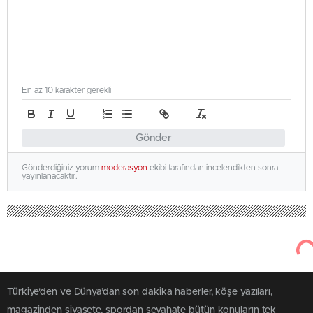
En az 10 karakter gerekli
Gönder
Gönderdiğiniz yorum
moderasyon
ekibi tarafından incelendikten sonra
yayınlanacaktır.
Türkiye'den ve Dünya’dan son dakika haberler, köşe yazıları,
magazinden siyasete, spordan seyahate bütün konuların tek